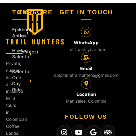
TOURS
EXPLORE
GET IN TOUCH
Epic
About
›
›
Andes
Us
WhatsApp
Let’s plan your ride
›
Hidden
Contact
›
Salento
Private,
Email
custom
Salento
colombiatrailhunters@gmail.com
One
&
›
Day
all-
Ride
inclusive
Location
MTB
Manizales, Colombia
tours
in
FOLLOW US
Colombia’s
Coffee
Lands.